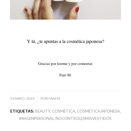
Y tú, ¿te apuntas a la cosmética japonesa?
Gracias por leerme y por comentar.
Fani M.
/
13 MAYO, 2019
POR
FANI M.
ETIQUETAS:
BEAUTY
,
COSMÉTICA
,
COSMÉTICAJAPONESA
,
IMAGENPERSONAL
,
NOCONTROLESMISVESTIDOS